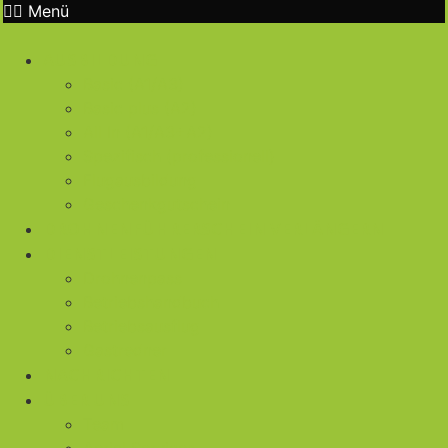
Menü
AUSBILDUNG
Basic (A1/A3)
Basic plus (A2)
All In (A1/A3+A2)
Spezifisch (professionell)
Flugausbildung
Geschenkgutschein
DROHNENFÜHRERSCHEIN VERLÄNGERN
DIENSTLEISTUNGEN
Drohnenpass
Betriebshandbuch
Betriebsausflug
Gastredner
NACHRICHTEN
ÜBER UNS
Team