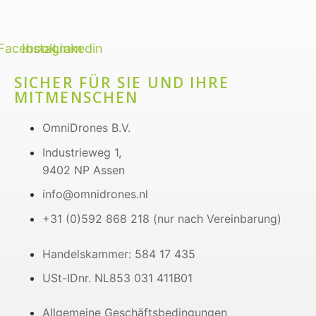
Facebook
Instagram
Linkedin
SICHER FÜR SIE UND IHRE
MITMENSCHEN
OmniDrones B.V.
Industrieweg 1,
9402 NP Assen
info@omnidrones.nl
+31 (0)592 868 218 (nur nach Vereinbarung)
Handelskammer: 584 17 435
USt-IDnr. NL853 031 411B01
Allgemeine Geschäftsbedingungen