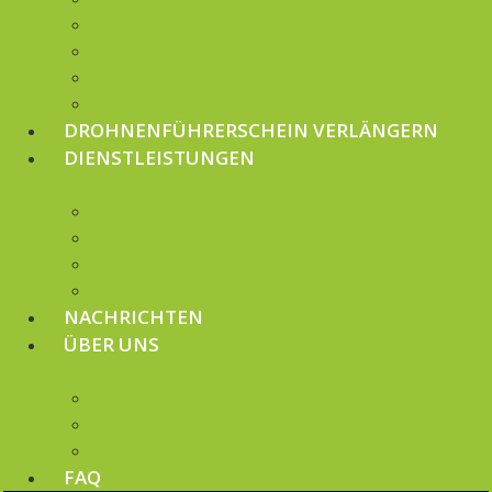
All In (A1/A3+A2)
Spezifisch (professionell)
Flugausbildung
Geschenkgutschein
DROHNENFÜHRERSCHEIN VERLÄNGERN
DIENSTLEISTUNGEN
Drohnenpass
Betriebshandbuch
Betriebsausflug
Gastredner
NACHRICHTEN
ÜBER UNS
Team
Aerial Services
Projekte
FAQ