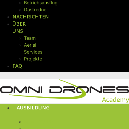
Betriebsausflug
Gastredner
NACHRICHTEN
ÜBER
UNS
Team
Aerial
Services
Projekte
FAQ
AUSBILDUNG
Basic (A1/A3)
Basic plus (A2)