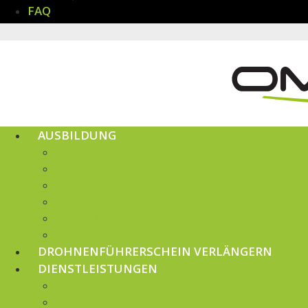
FAQ
AUSBILDUNG
Basic (A1/A3)
Basic plus (A2)
All In (A1/A3+A2)
Spezifisch (professionell)
Flugausbildung
Geschenkgutschein
DROHNENFÜHRERSCHEIN VERLÄNGERN
DIENSTLEISTUNGEN
Drohnenpass
Betriebshandbuch