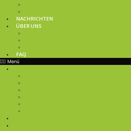
Betriebsausflug
Gastredner
NACHRICHTEN
ÜBER UNS
Team
Aerial Services
Projekte
FAQ
Menü
AUSBILDUNG
Basic (A1/A3)
Basic plus (A2)
All In (A1/A3+A2)
Spezifisch (professionell)
Flugausbildung
Geschenkgutschein
DROHNENFÜHRERSCHEIN VERLÄNGERN
DIENSTLEISTUNGEN