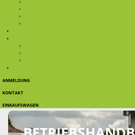
Drohnenpass
Betriebshandbuch
Betriebsausflug
Gastredner
NACHRICHTEN
ÜBER UNS
Team
Aerial Services
Projekte
FAQ
ANMELDUNG
KONTAKT
EINKAUFSWAGEN
BETRIEBSHAND